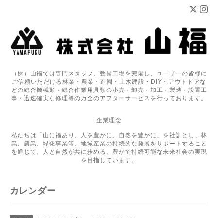
（株）山福では専門スタッフ、整備工場を完備し、ユーザーの皆様に
ご信頼いただける林業・農業・造園・土木建設・DIY・アウトドアな
どの総合機械類・総合作業用具類の小売・卸売・加工・製造・設置工
事・迅速確実な修理等の万全のアフターサービスを行っております。
企業理念
私たちは「山に福あり、人を豊かに、自然を豊かに」を社訓とし、林
業、農業、緑化事業等、地域産業の持続的な発展をサポートすること
を通じて、人と自然が共に歩める、豊かで持続可能な未来社会の実現
を目指しています。
カレンダー