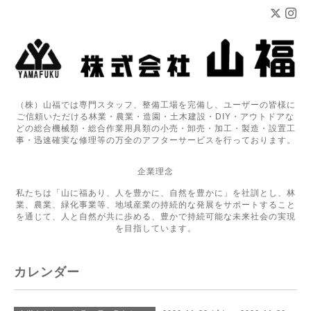
（株）山福では専門スタッフ、整備工場を完備し、ユーザーの皆様に
ご信頼いただける林業・農業・造園・土木建設・DIY・アウトドアな
どの総合機械類・総合作業用具類の小売・卸売・加工・製造・設置工
事・迅速確実な修理等の万全のアフターサービスを行っております。
企業理念
私たちは「山に福あり、人を豊かに、自然を豊かに」を社訓とし、林
業、農業、緑化事業等、地域産業の持続的な発展をサポートすること
を通じて、人と自然が共に歩める、豊かで持続可能な未来社会の実現
を目指しています。
カレンダー