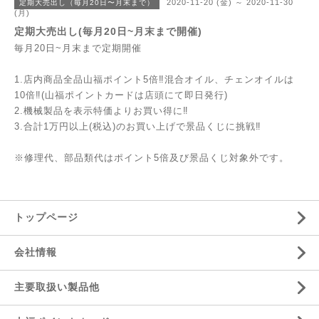
2020-11-20 (金) ～ 2020-11-30
定期大売出し（毎月20日〜月末まで）
(月)
定期大売出し(毎月20日~月末まで開催)
毎月20日~月末まで定期開催
1.店内商品全品山福ポイント5倍‼︎混合オイル、チェンオイルは
10倍‼(山福ポイントカードは店頭にて即日発行)
2.機械製品を表示特価よりお買い得に‼
3.合計1万円以上(税込)のお買い上げで景品くじに挑戦‼
※修理代、部品類代はポイント5倍及び景品くじ対象外です。
トップページ
会社情報
主要取扱い製品他