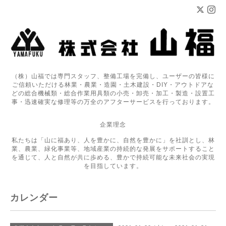
（株）山福では専門スタッフ、整備工場を完備し、ユーザーの皆様に
ご信頼いただける林業・農業・造園・土木建設・DIY・アウトドアな
どの総合機械類・総合作業用具類の小売・卸売・加工・製造・設置工
事・迅速確実な修理等の万全のアフターサービスを行っております。
企業理念
私たちは「山に福あり、人を豊かに、自然を豊かに」を社訓とし、林
業、農業、緑化事業等、地域産業の持続的な発展をサポートすること
を通じて、人と自然が共に歩める、豊かで持続可能な未来社会の実現
を目指しています。
カレンダー