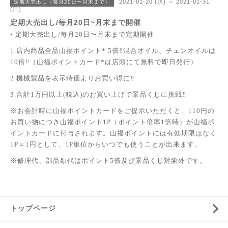
2021-01-20 (水) ～ 2021-01-31
定期大売出し（毎月20日〜月末まで）
(日)
定期大売出し/毎月20日~月末まで開催
• 定期大売出し/毎月20日〜月末まで定期開催
1.店内商品全品山福ポイント* 5倍‼︎混合オイル、チェンオイルは
10倍‼（山福ポイントカード*は店頭にて無料で即日発行）
2.機械製品を表示特価よりお買い得に‼
3.合計1万円以上(税込)のお買い上げで景品くじに挑戦‼
※お会計時に山福ポイントカードをご提示いただくと、110円の
お買い物につき山福ポイント1P（ポイント倍率1倍時）が山福ポ
イントカードに付与されます。山福ポイントには有効期限はなく
1P＝1円として、1P単位からいつでも使うことが出来ます。
※修理代、部品類代はポイント5倍及び景品くじ対象外です。
トップページ