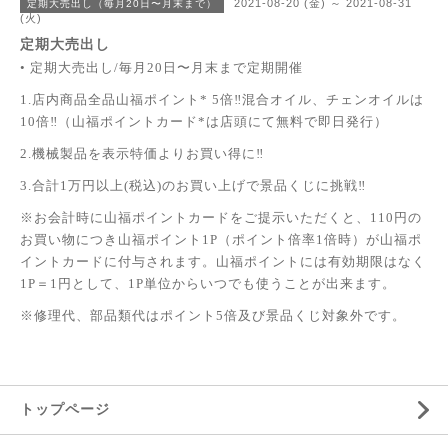
2021-08-20 (金) ～ 2021-08-31
定期大売出し（毎月20日〜月末まで）
(火)
定期大売出し
• 定期大売出し/毎月20日〜月末まで定期開催
1.店内商品全品山福ポイント* 5倍‼︎混合オイル、チェンオイルは
10倍‼（山福ポイントカード*は店頭にて無料で即日発行）
2.機械製品を表示特価よりお買い得に‼
3.合計1万円以上(税込)のお買い上げで景品くじに挑戦‼
※お会計時に山福ポイントカードをご提示いただくと、110円の
お買い物につき山福ポイント1P（ポイント倍率1倍時）が山福ポ
イントカードに付与されます。山福ポイントには有効期限はなく
1P＝1円として、1P単位からいつでも使うことが出来ます。
※修理代、部品類代はポイント5倍及び景品くじ対象外です。
トップページ