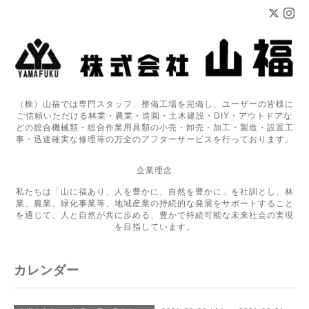
（株）山福では専門スタッフ、整備工場を完備し、ユーザーの皆様に
ご信頼いただける林業・農業・造園・土木建設・DIY・アウトドアな
どの総合機械類・総合作業用具類の小売・卸売・加工・製造・設置工
事・迅速確実な修理等の万全のアフターサービスを行っております。
企業理念
私たちは「山に福あり、人を豊かに、自然を豊かに」を社訓とし、林
業、農業、緑化事業等、地域産業の持続的な発展をサポートすること
を通じて、人と自然が共に歩める、豊かで持続可能な未来社会の実現
を目指しています。
カレンダー