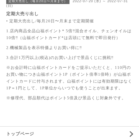
2022-07-20 (水) ～ 2022-07-31
定期大売出し（毎月20日〜月末まで）
(日)
定期大売り出し
• 定期大売出し/毎月20日〜月末まで定期開催
1.店内商品全品山福ポイント* 5倍‼︎混合オイル、チェンオイルは
10倍‼（山福ポイントカード*は店頭にて無料で即日発行）
2.機械製品を表示特価よりお買い得に‼
3.合計1万円以上(税込)のお買い上げで景品くじに挑戦‼
※お会計時に山福ポイントカードをご提示いただくと、110円の
お買い物につき山福ポイント1P（ポイント倍率1倍時）が山福ポ
イントカードに付与されます。山福ポイントには有効期限はなく
1P＝1円として、1P単位からいつでも使うことが出来ます。
※修理代、部品類代はポイント5倍及び景品くじ対象外です。
トップページ