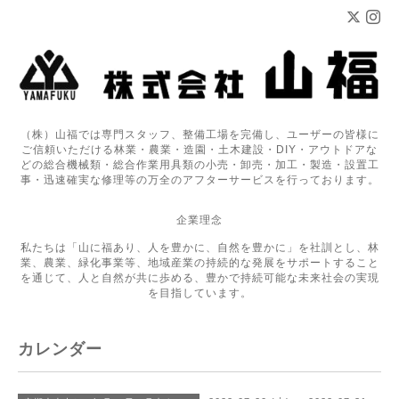
（株）山福では専門スタッフ、整備工場を完備し、ユーザーの皆様に
ご信頼いただける林業・農業・造園・土木建設・DIY・アウトドアな
どの総合機械類・総合作業用具類の小売・卸売・加工・製造・設置工
事・迅速確実な修理等の万全のアフターサービスを行っております。
企業理念
私たちは「山に福あり、人を豊かに、自然を豊かに」を社訓とし、林
業、農業、緑化事業等、地域産業の持続的な発展をサポートすること
を通じて、人と自然が共に歩める、豊かで持続可能な未来社会の実現
を目指しています。
カレンダー