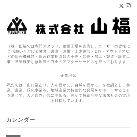
（株）山福では専門スタッフ、整備工場を完備し、ユーザーの皆様に
ご信頼いただける林業・農業・造園・土木建設・DIY・アウトドアな
どの総合機械類・総合作業用具類の小売・卸売・加工・製造・設置工
事・迅速確実な修理等の万全のアフターサービスを行っております。
企業理念
私たちは「山に福あり、人を豊かに、自然を豊かに」を社訓とし、林
業、農業、緑化事業等、地域産業の持続的な発展をサポートすること
を通じて、人と自然が共に歩める、豊かで持続可能な未来社会の実現
を目指しています。
カレンダー