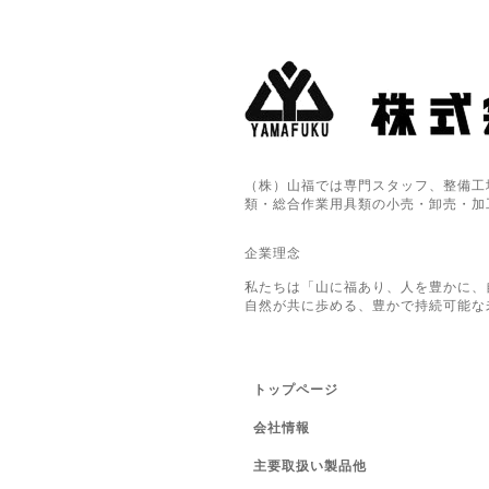
（株）山福では専門スタッフ、整備工
類・総合作業用具類の小売・卸売・加
企業理念
私たちは「山に福あり、人を豊かに、
自然が共に歩める、豊かで持続可能な
トップページ
会社情報
主要取扱い製品他