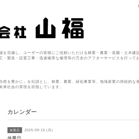
場を完備し、ユーザーの皆様にご信頼いただける林業・農業・造園・土木建設
工・製造・設置工事・迅速確実な修理等の万全のアフターサービスを行って
自然を豊かに」を社訓とし、林業、農業、緑化事業等、地域産業の持続的な
未来社会の実現を目指しています。
カレンダー
2025-09-15 (月)
休業日
休業日