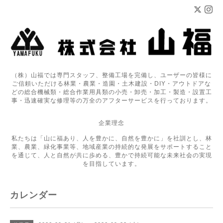
（株）山福では専門スタッフ、整備工場を完備し、ユーザーの皆様に
ご信頼いただける林業・農業・造園・土木建設・DIY・アウトドアな
どの総合機械類・総合作業用具類の小売・卸売・加工・製造・設置工
事・迅速確実な修理等の万全のアフターサービスを行っております。
企業理念
私たちは「山に福あり、人を豊かに、自然を豊かに」を社訓とし、林
業、農業、緑化事業等、地域産業の持続的な発展をサポートすること
を通じて、人と自然が共に歩める、豊かで持続可能な未来社会の実現
を目指しています。
カレンダー