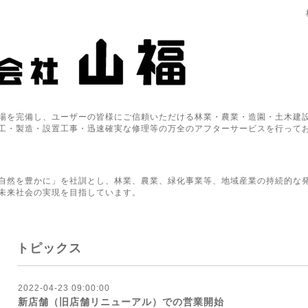
場を完備し、ユーザーの皆様にご信頼いただける林業・農業・造園・土木建設
工・製造・設置工事・迅速確実な修理等の万全のアフターサービスを行って
自然を豊かに」を社訓とし、林業、農業、緑化事業等、地域産業の持続的な
未来社会の実現を目指しています。
トピックス
2022-04-23 09:00:00
新店舗（旧店舗リニューアル）での営業開始