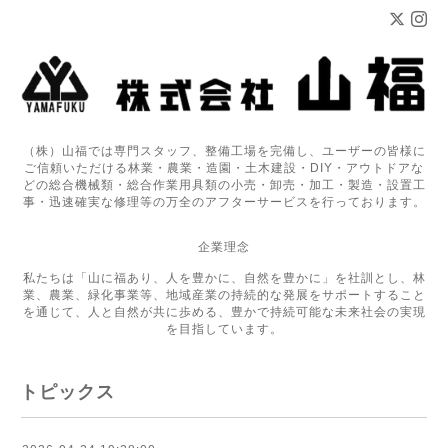
（株）山福では専門スタッフ、整備工場を完備し、ユーザーの皆様に
ご信頼いただける林業・農業・造園・土木建設・DIY・アウトドアな
どの総合機械類・総合作業用具類の小売・卸売・加工・製造・設置工
事・迅速確実な修理等の万全のアフターサービスを行っております。
企業理念
私たちは「山に福あり、人を豊かに、自然を豊かに」を社訓とし、林
業、農業、緑化事業等、地域産業の持続的な発展をサポートすること
を通じて、人と自然が共に歩める、豊かで持続可能な未来社会の実現
を目指しています。
トピックス