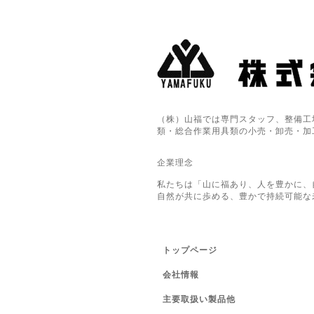
（株）山福では専門スタッフ、整備工
類・総合作業用具類の小売・卸売・加
企業理念
私たちは「山に福あり、人を豊かに、
自然が共に歩める、豊かで持続可能な
トップページ
会社情報
主要取扱い製品他