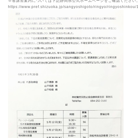
※各講習案内については下記静岡県公式ホームページをご確認ください
https://www.pref.shizuoka.jp/sangyoshigoto/ringyo/ringyoshinko