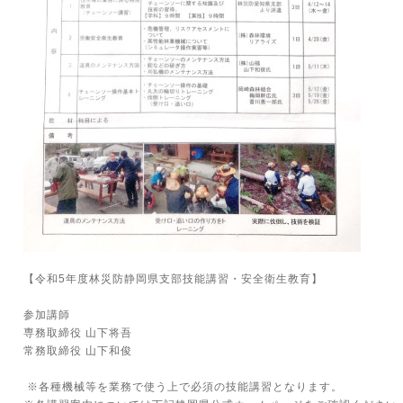
【令和5年度林災防静岡県支部技能講習・安全衛生教育】
参加講師
専務取締役 山下将吾
常務取締役 山下和俊
※各種機械等を業務で使う上で必須の技能講習となります。