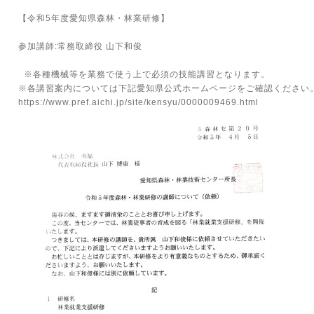
【令和5年度愛知県森林・林業研修】
参加講師:常務取締役 山下和俊
※各種機械等を業務で使う上で必須の技能講習となります。
※各講習案内については下記愛知県公式ホームページをご確認ください
https://www.pref.aichi.jp/site/kensyu/0000009469.html