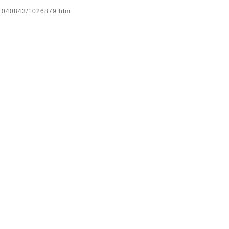
。
u/1040843/1026879.htm