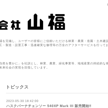
場を完備し、ユーザーの皆様にご信頼いただける林業・農業・造園・土木建設
工・製造・設置工事・迅速確実な修理等の万全のアフターサービスを行って
自然を豊かに」を社訓とし、林業、農業、緑化事業等、地域産業の持続的な
未来社会の実現を目指しています。
トピックス
2023-05-30 18:42:00
ハスクバーナチェンソー 540XP Mark III 販売開始‼︎