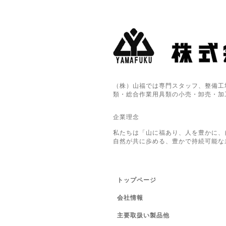
（株）山福では専門スタッフ、整備工
類・総合作業用具類の小売・卸売・加
企業理念
私たちは「山に福あり、人を豊かに、
自然が共に歩める、豊かで持続可能な
トップページ
会社情報
主要取扱い製品他