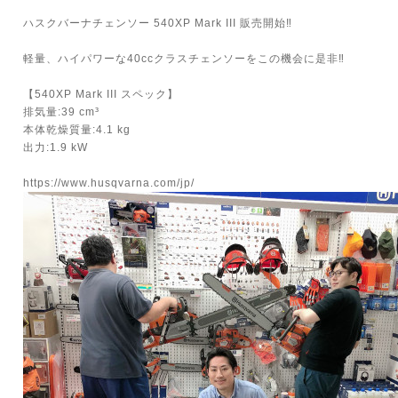
ハスクバーナチェンソー 540XP Mark III 販売開始‼︎
軽量、ハイパワーな40ccクラスチェンソーをこの機会に是非‼︎
【540XP Mark III スペック】
排気量:39 cm³
本体乾燥質量:4.1 kg
出力:1.9 kW
https://www.husqvarna.com/jp/