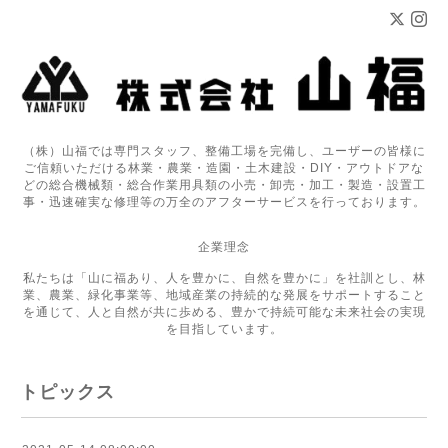
（株）山福では専門スタッフ、整備工場を完備し、ユーザーの皆様に
ご信頼いただける林業・農業・造園・土木建設・DIY・アウトドアな
どの総合機械類・総合作業用具類の小売・卸売・加工・製造・設置工
事・迅速確実な修理等の万全のアフターサービスを行っております。
企業理念
私たちは「山に福あり、人を豊かに、自然を豊かに」を社訓とし、林
業、農業、緑化事業等、地域産業の持続的な発展をサポートすること
を通じて、人と自然が共に歩める、豊かで持続可能な未来社会の実現
を目指しています。
トピックス