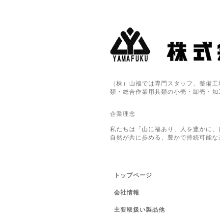
（株）山福では専門スタッフ、整備工
類・総合作業用具類の小売・卸売・加
企業理念
私たちは「山に福あり、人を豊かに、
自然が共に歩める、豊かで持続可能な
トップページ
会社情報
主要取扱い製品他