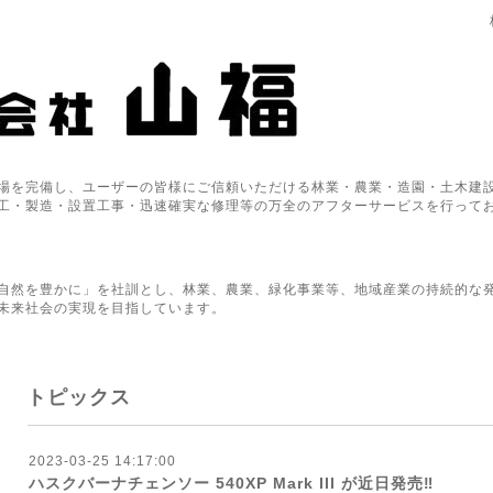
場を完備し、ユーザーの皆様にご信頼いただける林業・農業・造園・土木建設
工・製造・設置工事・迅速確実な修理等の万全のアフターサービスを行って
自然を豊かに」を社訓とし、林業、農業、緑化事業等、地域産業の持続的な
未来社会の実現を目指しています。
トピックス
2023-03-25 14:17:00
ハスクバーナチェンソー 540XP Mark III が近日発売‼︎